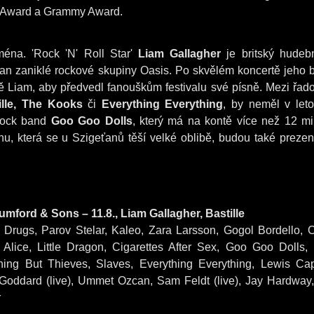
rit Award a Grammy Award.
ména. 'Rock 'N' Roll Star'
Liam Gallagher
je britský hudeb
an zaniklé rockové skupiny Oasis. Po skvělém koncertě jeho b
ě Liam, aby předvedl fanouškům festivalu své písně. Mezi řad
ille,
The Kooks
či
Everything Everything
, by neměl v let
rock band
Goo Goo Dolls
, který má na kontě více než 12 mi
u, která se u Szigeťanů těší velké oblibě, budou také prezen
umford & Sons – 11.8.,
Liam Gallagher,
Bastille
rugs, Parov Stelar, Kaleo, Zara Larsson, Gogol Bordello, 
Alice, Little Dragon, Cigarettes After Sex, Goo Goo Dolls, 
ng But Thieves, Slaves, Everything Everything, Lewis Cap
Goddard (live), Ummet Ozcan, Sam Feldt (live), Jay Hardway
r