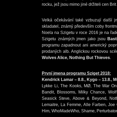
rocku, jež jsou mimo jiné držiteli cen B
Velká očekávání také vzbuzují další j
skladatel, známý především coby frontm
Noela na Szigetu v roce 2016 je na řad
Szigetu známých jmen jako jsou
Bast
programu zapadnout ani americký pop
prodaných alb. Anglickou rockovou scén
Wolves Alice,
Nothing But Thieves
.
První jmena programu Sziget 2018:
Kendrick Lamar – 8.8.,
Kygo – 13.8.,
M
Lykke Li, The Kooks, MØ, The War On D
Bandit, Blossoms, Milky Chance, Wolf 
Seasick Steve, Above & Beyond, Nothi
Lemaitre, La Femme, Alle Farben, Joe 
Him, WhoMadeWho, Shame, Perturbato