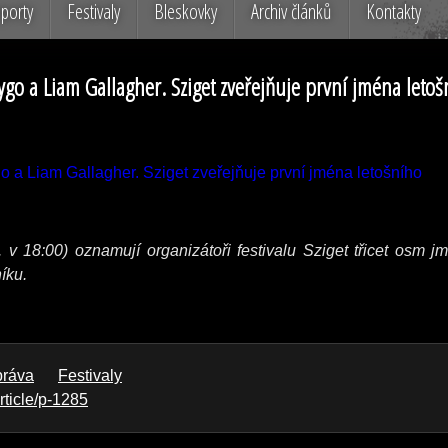
porty
Festivaly
Bleskovky
Archiv článků
Kontakty
o a Liam Gallagher. Sziget zveřejňuje první jména letoš
v 18:00) oznamují organizátoři festivalu Sziget třicet osm j
íku.
práva
Festivaly
rticle/p-1285