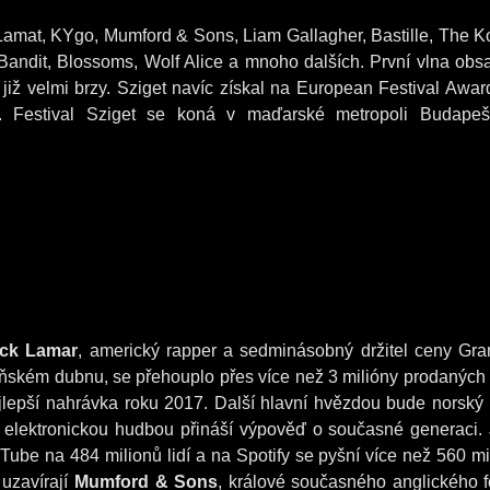
amat, KYgo, Mumford & Sons, Liam Gallagher, Bastille, The K
Bandit, Blossoms, Wolf Alice a mnoho dalších. První vlna obs
 již velmi brzy. Sziget navíc získal na European Festival Award
 Festival Sziget se koná v maďarské metropoli Budapeš
ick Lamar
, americký rapper a sedminásobný držitel ceny Gr
ňském dubnu, se přehouplo přes více než 3 milióny prodaných
jlepší nahrávka roku 2017. Další hlavní hvězdou bude norský
u elektronickou hudbou přináší výpověď o současné generaci.
Tube na 484 milionů lidí a na Spotify se pyšní více než 560 mi
 uzavírají
Mumford & Sons
, králové současného anglického f