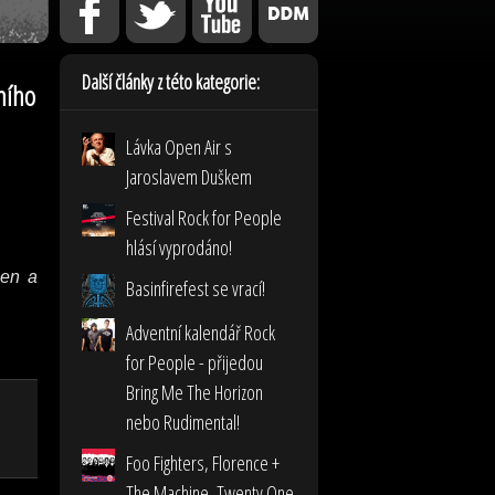
Další články z této kategorie:
ního
Lávka Open Air s
Jaroslavem Duškem
Festival Rock for People
hlásí vyprodáno!
men a
Basinfirefest se vrací!
Adventní kalendář Rock
for People - přijedou
Bring Me The Horizon
nebo Rudimental!
Foo Fighters, Florence +
The Machine, Twenty One