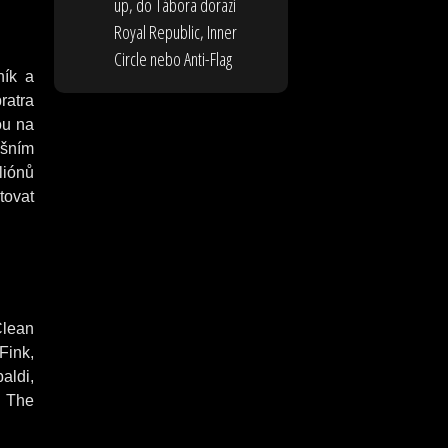
up, do Tábora dorazí
Royal Republic, Inner
Circle nebo Anti-Flag
ník a
ratra
ou na
ošním
liónů
tovat
Clean
Fink,
aldi,
, The