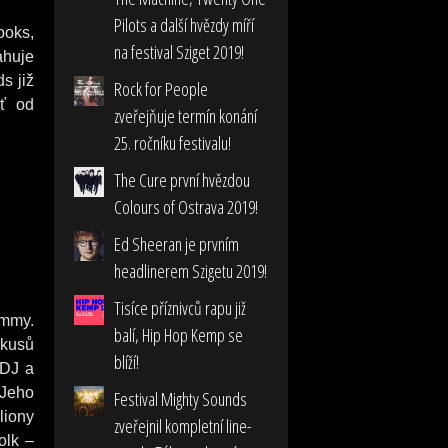
Pilots a další hvězdy míří
ooks,
na festival Sziget 2019!
ahuje
s již
Rock for People
ť od
zveřejňuje termín konání
25. ročníku festivalu!
The Cure první hvězdou
Colours of Ostrava 2019!
Ed Sheeran je prvním
headlinerem Szigetu 2019!
Tisíce příznivců rapu již
ammy.
balí, Hip Hop Kemp se
 kusů
blíží!
 DJ a
 Jeho
Festival Mighty Sounds
liony
zveřejnil kompletní line-
olk –