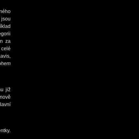
čného
 jsou
íklad
egorii
n za
 celé
avis,
nohem
u již
 nově
lavní
ntky.