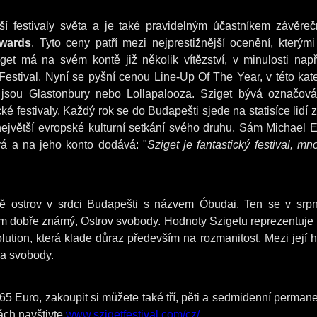
jší festivaly světa a je také pravidelným účastníkem závěre
Awards
. Tyto ceny patří mezi nejprestižnější ocenění, kterými
et má na svém kontě již několik vítězství, v minulosti např
Festival
. Nyní se pyšní cenou Line-Up Of The Year
, v této kat
o jsou Glastonbury nebo Lollapalooza.
Sziget bývá označová
é festivaly. Každý rok se do Budapešti sjede na statisíce lidí z
 největší evropské kulturní setkání svého druhu. Sám Michael E
ívá a na jeho konto dodává: "
Sziget je fantastický festival, m
ě ostrov v srdci Budapešti s názvem Óbudai. Ten se v srpn
m dobře známý, Ostrov svobody. Hodnoty Szigetu reprezentuje
lution, která klade důraz především na rozmanitost. Mezi její h
e a svobody.
5 Euro, zakoupit si můžete také tří, pěti a sedmidenní permane
kách navštivte
www.szigetfestival.com/cz/