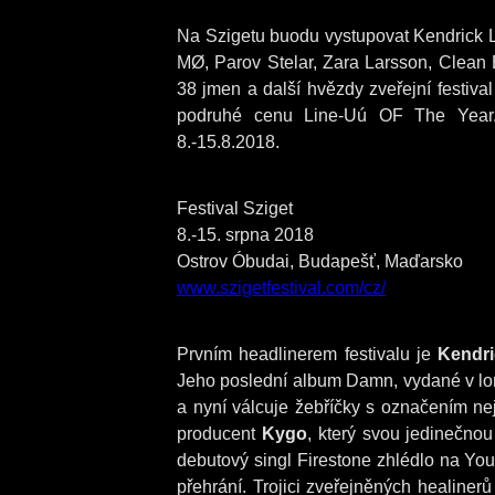
Na Szigetu buodu vystupovat Kendrick L
MØ, Parov Stelar, Zara Larsson, Clean 
38 jmen a další hvězdy zveřejní festival
podruhé cenu Line-Uú OF The Year.
8.-15.8.2018.
Festival Sziget
8.-15. srpna 2018
Ostrov Óbudai, Budapešť, Maďarsko
www.szigetfestival.com/cz/
Prvním headlinerem festivalu je
Kendr
Jeho poslední album Damn, vydané v lo
a nyní válcuje žebříčky s označením ne
producent
Kygo
, který svou jedinečno
debutový singl Firestone zhlédlo na You
přehrání. Trojici zveřejněných healinerů