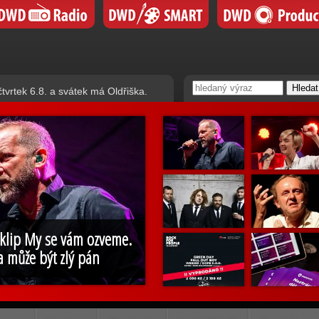
čtvrtek 6.8. a svátek má Oldřiška.
 klip My se vám ozveme.
a může být zlý pán