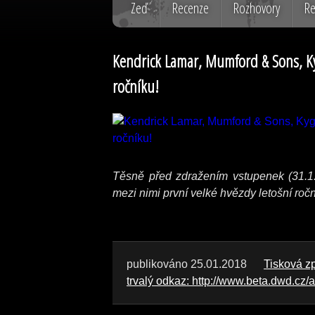
Zeď
Recenze
Rozhovory
Re
Kendrick Lamar, Mumford & Sons, Kyg
ročníku!
Těsně před zdražením vstupenek (31.1. 
mezi nimi první velké hvězdy letošní ročn
publikováno 25.01.2018
Tisková z
trvalý odkaz: http://www.beta.dwd.cz/a