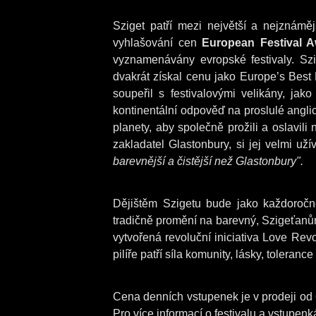
Sziget patří mezi největší a nejznámě
vyhlašování cen
European Festival 
vyznamenávány evropské festivaly. Szig
dvakrát získal cenu jako
Europe’s Best 
soupeřil s festivalovými velikány, jak
kontinentální odpověď na proslulé anglick
planety, aby společně prožili a oslavili
zakladatel Glastonbury, si jej velmi už
barevnější a čistější než Glastonbury".
Dějištěm Szigetu bude jako každoročn
tradičně promění na barevný, Szigeťanů
vytvořená revoluční iniciativa Love Revo
pilíře patří síla komunity, lásky, toleranc
Cena denních vstupenek je v prodeji od 6
Pro více informací o festivalu a vstupen