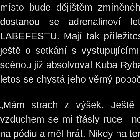
místo bude dějištěm zmíněného
dostanou se adrenalinoví l
LABEFESTU. Mají tak příležitos
ještě o setkání s vystupujícím
scénou již absolvoval Kuba Ryb
letos se chystá jeho věrný pobo
„Mám strach z výšek. Ještě 
vzduchem se mi třásly ruce i no
na pódiu a měl hrát. Nikdy na t