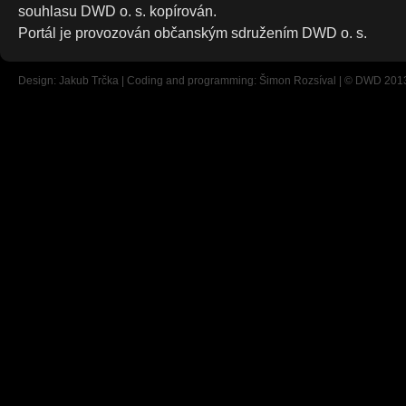
souhlasu DWD o. s. kopírován.
Portál je provozován občanským sdružením DWD o. s.
Design: Jakub Trčka | Coding and programming: Šimon Rozsíval | © DWD 201