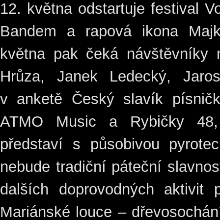
12. května odstartuje festival V
Bandem a rapová ikona Majk 
května pak čeká návštěvníky n
Hrůza, Janek Ledecký, Jaros
v anketě Český slavík písnič
ATMO Music a Rybičky 48, 
představí s působivou pyrote
nebude tradiční páteční slavnos
dalších doprovodných aktivit 
Mariánské louce – dřevosochání