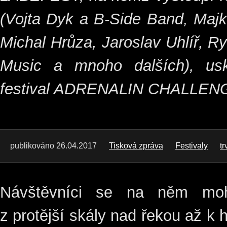
(Vojta Dyk a B-Side Band, Majk
Michal Hrůza, Jaroslav Uhlíř, 
Music a mnoho dalších), usk
festival ADRENALIN CHALLEN
publikováno 26.04.2017
Tisková zpráva
Festivaly
tr
Návštěvníci se na něm moh
z protější skály nad řekou až k