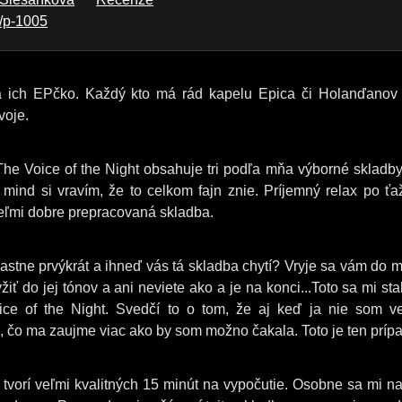
e/p-1005
 ich EPčko. Každý kto má rád kapelu Epica či Holanďanov 
voje.
e Voice of the Night obsahuje tri podľa mňa výborné skladby
mind si vravím, že to celkom fajn znie. Príjemný relax po ť
eľmi dobre prepracovaná skladba.
vlastne prvýkrát a ihneď vás tá skladba chytí? Vryje sa vám do m
ť do jej tónov a ani neviete ako a je na konci...Toto sa mi stal
oice of the Night. Svedčí to o tom, že aj keď ja nie som v
o, čo ma zaujme viac ako by som možno čakala. Toto je ten prípa
 tvorí veľmi kvalitných 15 minút na vypočutie. Osobne sa mi na