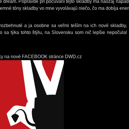
 dream. Popravde pri počúvaní tejto skladby ma naozaj napad
íjemné tóny skladby vo mne vyvolávajú niečo, čo ma dobíja ener
rozbehnuté a ja osobne sa veľmi teším na ich nové skladby, 
čo sa týka tohto štýlu, na Slovensku som nič lepšie nepočula!
nky na nové FACEBOOK stránce DWD.cz