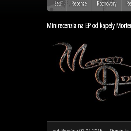
Zeď
Recenze
Rozhovory
Re
Minirecenzia na EP od kapely Morte
publikováno 01.04.2015
Dominika 