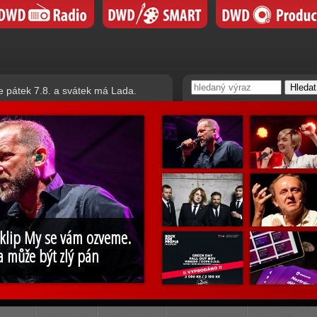
e pátek 7.8. a svátek má Lada.
 klip My se vám ozveme.
a může být zlý pán