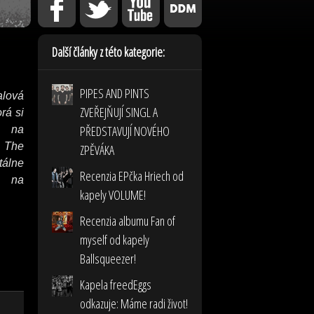
Další články z této kategorie:
PIPES AND PINTS
alová
ZVEŘEJŇUJÍ SINGL A
rá si
PŘEDSTAVUJÍ NOVÉHO
á na
 The
ZPĚVÁKA
tálne
Recenzia EPčka Hriech od
ú na
kapely VOLUME!
Recenzia albumu Fan of
myself od kapely
Ballsqueezer!
Kapela freedEggs
odkazuje: Máme radi život!