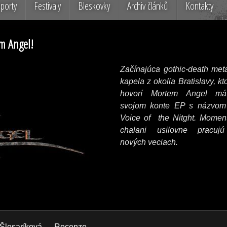
porty
Festivaly
Bleskovky
Archiv článků
Kontakty
m Angel!
Začínajúca gothic-death met
kapela z okolia Bratislavy, kto
hovorí Mortem Angel m
svojom konte EP s názvom
Voice of the Nitght. Momen
chalani usilovne pracuj
nových veciach.
Šlesaríková
Recenze