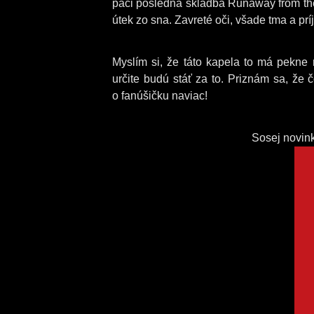
páči posledná skladba Runaway from the
útek zo sna. Zavreté oči, všade tma a pr
Myslím si, že táto kapela to má pekne 
určite budú stáť za to. Priznám sa, že 
o fanúšičku naviac!
Sosej novi