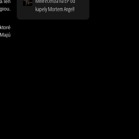
Minirecenzia na EP od
á len
kapely Mortem Angel!
giou.
ktoré
 Majú