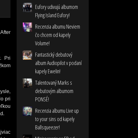
Eufory udivujú albumom
Flying Island Eufory!
Recenzia albumu Neviem
After
čo chcem od kapely
Volume!
Fantastický debutový
. Pri
album Audiopilot v podaní
ažkom
kapely Ewelin!
Talentovaný Marks s
debutovým albumom
ysle,
PONSÉ!
o pri
eľkou
Recenzia albumu Live up
d.
to your sins od kapely
Ballsqueezer!
jviac