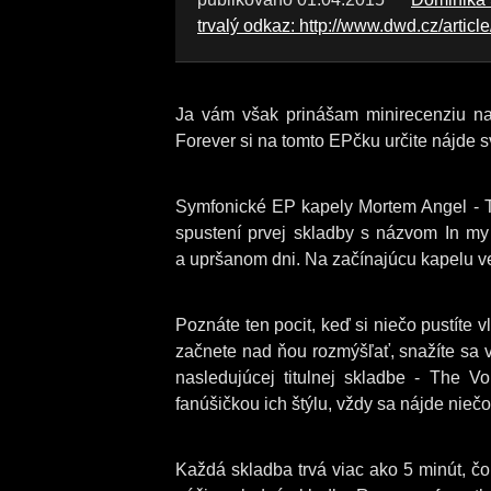
trvalý odkaz: http://www.dwd.cz/articl
Ja vám však prinášam minirecenziu na
Forever si na tomto EPčku určite nájde s
Symfonické EP kapely Mortem Angel - Th
spustení prvej skladby s názvom In my 
a upršanom dni. Na začínajúcu kapelu v
Poznáte ten pocit, keď si niečo pustíte 
začnete nad ňou rozmýšľať, snažíte sa vži
nasledujúcej titulnej skladbe - The V
fanúšičkou ich štýlu, vždy sa nájde nieč
Každá skladba trvá viac ako 5 minút, čo